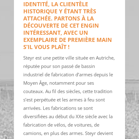
IDENTITÉ, LA CLIENTÈLE
HISTORIQUE Y ÉTANT TRÈS
ATTACHÉE. PARTONS À LA
DÉCOUVERTE DE CET ENGIN
INTÉRESSANT, AVEC UN
EXEMPLAIRE DE PREMIÈRE MAIN
S’IL VOUS PLAÎT !
Steyr est une petite ville située en Autriche,
réputée pour son passé de bassin
industriel de fabrication d’armes depuis le
Moyen Âge, notamment pour ses
couteaux. Au fil des siècles, cette tradition
s’est perpétuée et les armes à feu sont
arrivées. Les fabrications se sont
diversifiées au début du XXe siècle avec la
fabrication de vélos, de voitures, de
camions, en plus des armes. Steyr devient