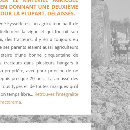
N EN DONNANT UNE DEUXIÈME
POUR LA PLUPART, DÉLAISSÉS.
né Eysseric est un agriculteur natif de
iellement la vigne et qui fournit son
i, des tracteurs, il y en a toujours eu
 ses parents étaient aussi agriculteurs
riétaire d’une bonne cinquantaine de
 tracteurs dans plusieurs hangars à
 sa propriété, avec pour principe de ne
Depuis presque 20 ans, il a amassé des
 tous types et de toutes marques qu’il
 son temps libre…
Retrouvez l’intégralité
 Tractorama.