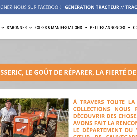
IGNEZ-NOUS SUR FACEBOOK :
GÉNÉRATION TRACTEUR
//
TRA
S’ABONNER
FOIRES & MANIFESTATIONS
PETITES ANNONCES
C
SSERIC, LE GOÛT DE RÉPARER, LA FIERTÉ D
À TRAVERS TOUTE LA
COLLECTIONS NOUS 
DÉCOUVRIR DES CHOSES
AVONS FAIT LA RENCON
LE DÉPARTEMENT DU V
CŒUR DE SAUVEGARD