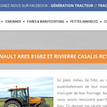
IGNEZ-NOUS SUR FACEBOOK :
GÉNÉRATION TRACTEUR
//
TRA
S’ABONNER
FOIRES & MANIFESTATIONS
PETITES ANNONCES
C
NAULT ARES 816RZ ET RIVIERRE CASALIS RC
En plein milieu de l’été, au
essentiellement de leur mois
s’occuper de leur fourrage. Au
nous avons rencontré Jean-P
foin. Ce dernier est plutôt sa