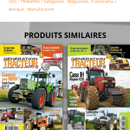
UGS :
TR064HS6
Catégories :
Magazines
,
Tractorama
Marque :
Manufacturer
PRODUITS SIMILAIRES