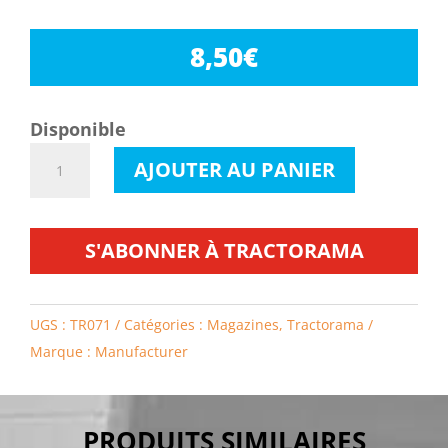
8,50
€
Disponible
quantité
AJOUTER AU PANIER
de
Tractorama
71
S'ABONNER À TRACTORAMA
UGS :
TR071
Catégories :
Magazines
,
Tractorama
Marque :
Manufacturer
PRODUITS SIMILAIRES