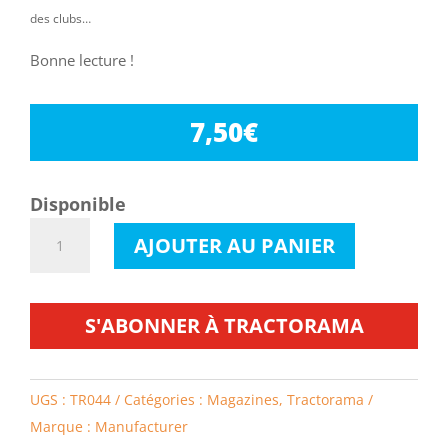
des clubs…
Bonne lecture !
7,50
€
Disponible
quantité
AJOUTER AU PANIER
de
Tractorama
44
S'ABONNER À TRACTORAMA
UGS :
TR044
Catégories :
Magazines
,
Tractorama
Marque :
Manufacturer