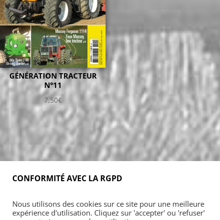
GÉNÉRATION TRACTEUR
N°11
7,50
€
CONFORMITÉ AVEC LA RGPD
Accueil
Blog
Acheter
S’abonner
Nous utilisons des cookies sur ce site pour une meilleure
Foires & manifestations
Petites annonces
expérience d'utilisation. Cliquez sur 'accepter' ou 'refuser'
Contact
Mon Compte