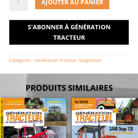
AJOUTER AU PANIER
de
Génération
Tracteur
S'ABONNER À GÉNÉRATION
n°76
TRACTEUR
Catégories :
Génération Tracteur
,
Magazines
PRODUITS SIMILAIRES