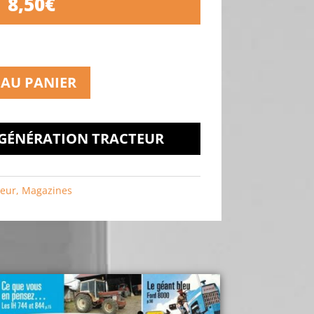
8,50
€
 AU PANIER
 GÉNÉRATION TRACTEUR
teur
,
Magazines