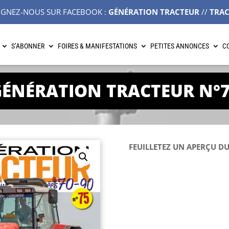
IGNEZ-NOUS SUR FACEBOOK :
GÉNÉRATION TRACTEUR
//
TRA
S’ABONNER
FOIRES & MANIFESTATIONS
PETITES ANNONCES
C
ÉNÉRATION TRACTEUR N°
FEUILLETEZ UN APERÇU DU