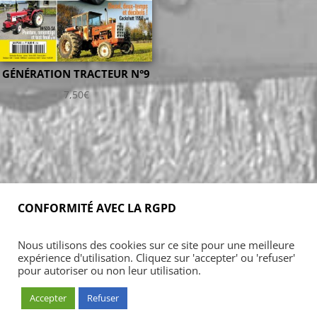
GÉNÉRATION TRACTEUR N°9
7,50
€
CONFORMITÉ AVEC LA RGPD
Accueil
Blog
Acheter
S’abonner
Nous utilisons des cookies sur ce site pour une meilleure
Foires & manifestations
Petites annonces
expérience d'utilisation. Cliquez sur 'accepter' ou 'refuser'
Contact
Mon Compte
pour autoriser ou non leur utilisation.
Accepter
Refuser
© ARMADA CONCEPT