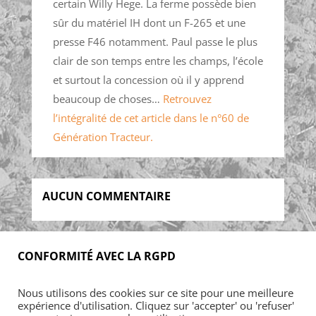
certain Willy Hege. La ferme possède bien
sûr du matériel IH dont un F-265 et une
presse F46 notamment. Paul passe le plus
clair de son temps entre les champs, l’école
et surtout la concession où il y apprend
beaucoup de choses…
Retrouvez
l’intégralité de cet article dans le n°60 de
Génération Tracteur.
AUCUN COMMENTAIRE
CONFORMITÉ AVEC LA RGPD
Accueil
Blog
Acheter
S’abonner
Nous utilisons des cookies sur ce site pour une meilleure
Foires & manifestations
Petites annonces
expérience d'utilisation. Cliquez sur 'accepter' ou 'refuser'
Contact
Mon Compte