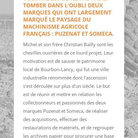
TOMBER DANS L’OUBLI DEUX
MARQUES QUI ONT LARGEMENT
MARQUÉ LE PAYSAGE DU
MACHINISME AGRICOLE
FRANÇAIS : PUZENAT ET SOMECA.
Michel et son frère Christian Bailly sont les
chevilles ouvrières de ce lourd projet. Leur
motivation est de sauver le patrimoine
local de Bourbon-Lancy, qui fut une ville
industrielle renommée dont l’ascension
s’est déroulée sur plus d’un siècle. Le but
est de réunir et mettre en relation les
collectionneurs et passionnés des deux
marques Puzenat et Someca, de réaliser
des acquisitions, effectuer des
restaurations de matériels, et de regrouper
les archives papier pour procurer une base