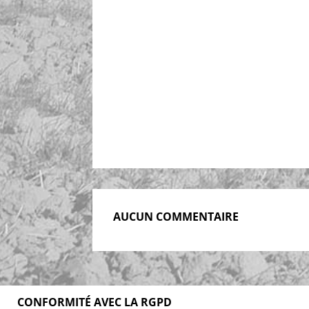
AUCUN COMMENTAIRE
CONFORMITÉ AVEC LA RGPD
Accueil
Blog
Acheter
S’abonner
F