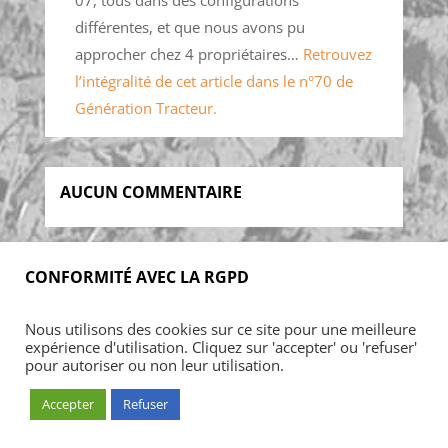
différentes, et que nous avons pu
approcher chez 4 propriétaires…
Retrouvez
l’intégralité de cet article dans le n°70 de
Génération Tracteur.
AUCUN COMMENTAIRE
CONFORMITÉ AVEC LA RGPD
Accueil
Blog
Acheter
S’abonner
Nous utilisons des cookies sur ce site pour une meilleure
Foires & manifestations
Petites annonces
expérience d'utilisation. Cliquez sur 'accepter' ou 'refuser'
Contact
Mon Compte
pour autoriser ou non leur utilisation.
Accepter
Refuser
© ARMADA CONCEPT