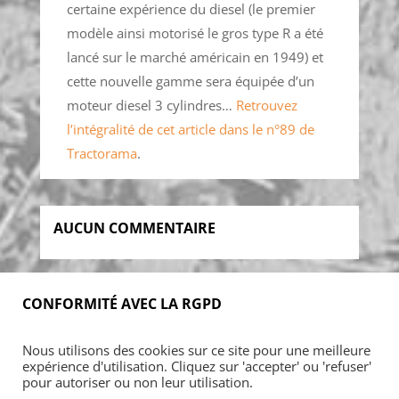
certaine expérience du diesel (le premier
modèle ainsi motorisé le gros type R a été
lancé sur le marché américain en 1949) et
cette nouvelle gamme sera équipée d’un
moteur diesel 3 cylindres…
Retrouvez
l’intégralité de cet article dans le n°89 de
Tractorama
.
AUCUN COMMENTAIRE
CONFORMITÉ AVEC LA RGPD
Accueil
Blog
Acheter
S’abonner
Nous utilisons des cookies sur ce site pour une meilleure
Foires & manifestations
Petites annonces
expérience d'utilisation. Cliquez sur 'accepter' ou 'refuser'
Contact
Mon Compte
pour autoriser ou non leur utilisation.