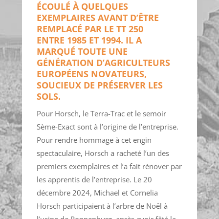
ÉCOULÉ À QUELQUES
EXEMPLAIRES AVANT D’ÊTRE
REMPLACÉ PAR LE TT 250
ENTRE 1985 ET 1994. IL A
MARQUÉ TOUTE UNE
GÉNÉRATION D’AGRICULTEURS
EUROPÉENS NOVATEURS,
SOUCIEUX DE PRÉSERVER LES
SOLS.
Pour Horsch, le Terra-Trac et le semoir
Sème-Exact sont à l’origine de l’entreprise.
Pour rendre hommage à cet engin
spectaculaire, Horsch a racheté l’un des
premiers exemplaires et l’a fait rénover par
les apprentis de l’entreprise. Le 20
décembre 2024, Michael et Cornelia
Horsch participaient à l’arbre de Noël à
l’usine de Ronnenburg, après avoir fêté la