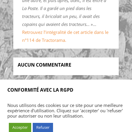
une autre, et puis après, donc, il est entré à
La Poste. Il a gardé un pied dans les
tracteurs, il bricolait un peu, il avait des
copains qui avaient des tracteurs… »
…
Retrouvez l’intégralité de cet article dans le
n°114 de Tractorama.
AUCUN COMMENTAIRE
CONFORMITÉ AVEC LA RGPD
Accueil
Blog
Acheter
S’abonner
Nous utilisons des cookies sur ce site pour une meilleure
Foires & manifestations
Petites annonces
expérience d'utilisation. Cliquez sur 'accepter' ou 'refuser'
Contact
Mon Compte
pour autoriser ou non leur utilisation.
Accepter
Refuser