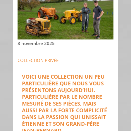
8 novembre 2025
COLLECTION PRIVÉE
VOICI UNE COLLECTION UN PEU
PARTICULIÈRE QUE NOUS VOUS
PRÉSENTONS AUJOURD’HUI.
PARTICULIÈRE PAR LE NOMBRE
MESURÉ DE SES PIÈCES, MAIS
AUSSI PAR LA FORTE COMPLICITÉ
DANS LA PASSION QUI UNISSAIT
ÉTIENNE ET SON GRAND-PÈRE
JEAN-BERNARD.