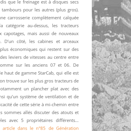
ndis que le freinage est à disques secs
à tambours pour les autres (plus gros).
une carrosserie complètement calquée
 catégorie au-dessus, les tracteurs
x capotages, mais aussi de nouveaux
. D’un côté, les cabines et arceaux
 plus économiques qui restent sur des
des leviers de vitesses au centre entre
comme sur les anciens 07 et 06. De
e le haut de gamme StarCab, qui elle est
n trouve sur les plus gros tracteurs de
notamment un plancher plat avec des
insi qu’un système de ventilation et de
icacité de cette série à mi-chemin entre
s sommes allés discuter des atouts et
es avec 5 propriétaires différents…
et article dans le n°85 de Génération