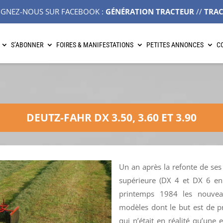
IGNEZ-NOUS SUR FACEBOOK :
GÉNÉRATION TRACTEUR
//
TRA
S’ABONNER
FOIRES & MANIFESTATIONS
PETITES ANNONCES
C
DEUTZ-FAHR DX 3.50, 3.60 ET 3.90
Un an après la refonte de se
supérieure (DX 4 et DX 6 en 
printemps 1984 les nouve
modèles dont le but est de pre
qui n’était en réalité qu’une