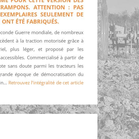
CRAMPONS. ATTENTION : PAS
 EXEMPLAIRES SEULEMENT DE
 ONT ÉTÉ FABRIQUÉS.
Seconde Guerre mondiale, de nombreux
ccèdent à la traction motorisée grâce à
el, plus léger, et proposé par les
 accessibles. Commercialisé à partir de
e sans doute parmi les tracteurs les
 grande époque de démocratisation du
hin…
Retrouvez l’intégralité de cet article