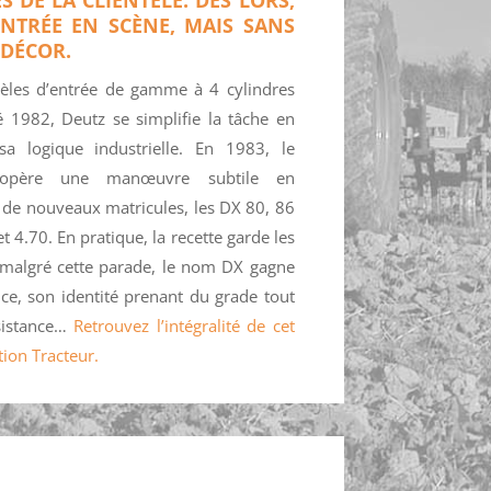
ENTRÉE EN SCÈNE, MAIS SANS
DÉCOR.
les d’entrée de gamme à 4 cylindres
é 1982, Deutz se simplifie la tâche en
a logique industrielle. En 1983, le
 opère une manœuvre subtile en
 de nouveaux matricules, les DX 80, 86
 4.70. En pratique, la recette garde les
malgré cette parade, le nom DX gagne
ce, son identité prenant du grade tout
sistance…
Retrouvez l’intégralité de cet
tion Tracteur.