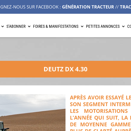
IGNEZ-NOUS SUR FACEBOOK :
GÉNÉRATION TRACTEUR
//
TRA
S’ABONNER
FOIRES & MANIFESTATIONS
PETITES ANNONCES
C
DEUTZ DX 4.30
APRÈS AVOIR ESSAYÉ LE
SON SEGMENT INTERMÉ
LES MOTORISATIONS
L’ANNÉE QUI SUIT, LA
DE MOYENNE GAMME 
PLUS DE CLARTÉ AUPRÈS