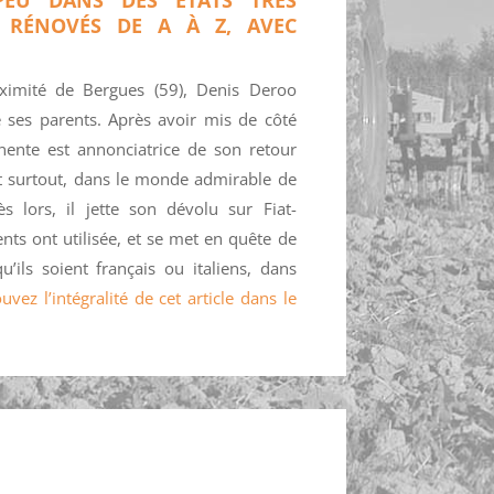
A RÉNOVÉS DE A À Z, AVEC
ximité de Bergues (59), Denis Deroo
ses parents. Après avoir mis de côté
minente est annonciatrice de son retour
et surtout, dans le monde admirable de
 lors, il jette son dévolu sur Fiat-
ts ont utilisée, et se met en quête de
’ils soient français ou italiens, dans
uvez l’intégralité de cet article dans le