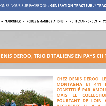
IGNEZ-NOUS SUR FACEBOOK :
GÉNÉRATION TRACTEUR
//
TRA
S’ABONNER
FOIRES & MANIFESTATIONS
PETITES ANNONCES
C
ENIS DEROO, TRIO D’ITALIENS EN PAYS CH’
CHEZ DENIS DEROO, LE
MONTAGNA ET 441 
CONSTITUÉ PAR AMOU
MAIS LE COLLECTIO
POURTANT DE LOIN A
RÉCUPÉRÉS IL Y A 